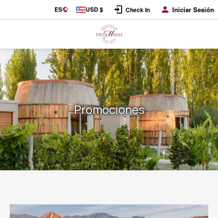
ES
USD $
Iniciar Sesión
Check In
Promociones