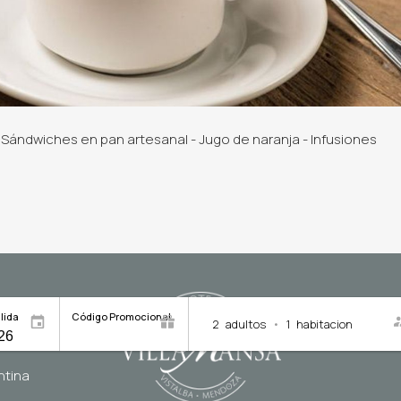
e Sándwiches en pan artesanal - Jugo de naranja - Infusiones
lida
Código Promocional
2
adultos
•
1
habitacion
ntina