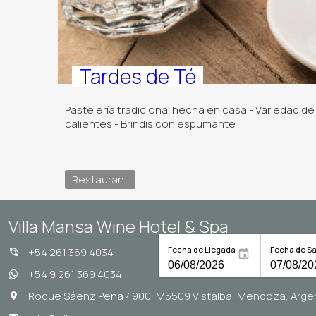
Tardes de Té
Pastelería tradicional hecha en casa - Variedad d
calientes - Brindis con espumante
Restaurant
Villa Mansa Wine Hotel & Spa
Fecha de Llegada
Fecha de Sa
+54 261 369 4034
+54 9 261 369 4034
Roque Sáenz Peña 4900, M5509 Vistalba, Mendoza, Arge